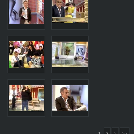
1
2
>
>>