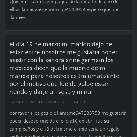
Quisera ir para saver poque de la muerte de uno de
ellos llamar a este movil664548059 espero que me
llamees
el dia 19 de marzo mi marido dejo de
estar entre nosotros me gustaria poder
asistir con la señora anne germain los
medicos dicen que la muerte de mi
marido para nosotros es tra umatizante
por el motivo que fue de golpe estar
riendo y dar,e un veso y minu
CARMEN HIDALGO HERNANDEZ
11.04.2011
por favor si es posible llamame647283753 me gustaria
poder despedirme de el el dia10 de abril fue su
cumpleaños y el13 del mismo el mio seria un regalo
cedido de dios para saber que el esta tranquilo muchas