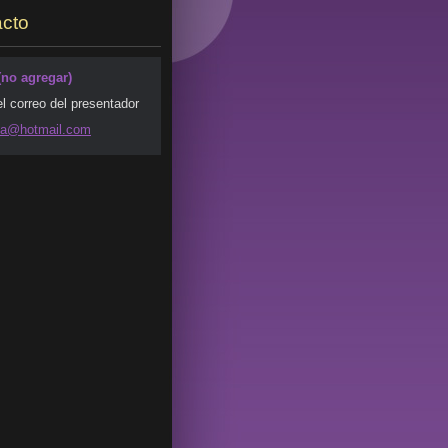
cto
(no agregar)
el correo del presentador
da@ho
tmail.co
m