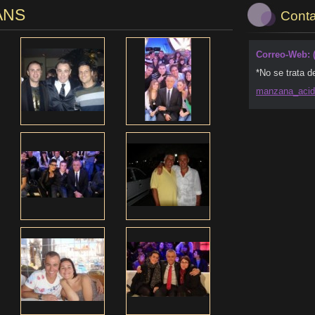
ANS
Conta
Correo-Web: 
*No se trata d
manzana_
aci