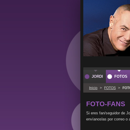
JORDI
FOTOS
Inicio
>
FOTOS
>
FOT
FOTO-FANS
Si eres fan/seguidor de Jo
envíanoslas por correo o