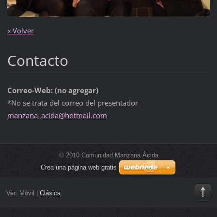
« Volver
Contacto
Correo-Web: (no agregar)
*No se trata del correo del presentador
manzana_
acida@ho
tmail.co
m
© 2010 Comunidad Manzana Ácida
Crea una página web gratis
Ver:
Móvil
|
Clásica