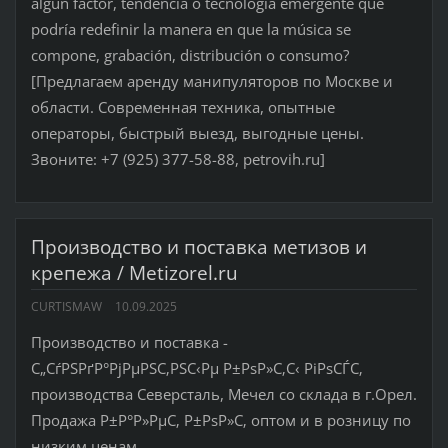
algún factor, tendencia o tecnología emergente que
podría redefinir la manera en que la música se
compone, grabación, distribución o consumo?
[Предлагаем аренду манипуляторов по Москве и
области. Современная техника, опытные
операторы, быстрый выезд, выгодные цены.
Звоните: +7 (925) 377-58-88, petrovih.ru]
Производство и поставка метизов и
крепежа / Metizorel.ru
CURTISMAW
10.09.2025
Производство и поставка -
С„СѓРЅРґР°РјРµРЅС‚РЅС‹Рµ Р±РѕР»С‚С‹ РіРѕСЃС‚
производства Северсталь, Мечел со склада в г.Орел.
Продажа Р±Р°Р»РµС‚ Р±РѕР»С‚ оптом и в розницу по
низким ценам.