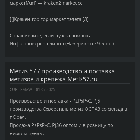
маркет[/url] — kraken2market.cc
[i]Кракен тор тор-маркет тэлега [/i]
Спрашивайте, если нужна помощь.
Инфа проверена лично (Набережные Челны).
Метиз 57 / производство и поставка
метизов и крепежа Metiz57.ru
CURTISMAW
01.07.2025
Производство и поставка - Р±РѕР»С‚ Рј5
производства Северсталь метиз ОСПАЗ со склада в
г.Орел.
Продажа Р±РѕР»С‚ Рј36 оптом и в розницу по
низким ценам.