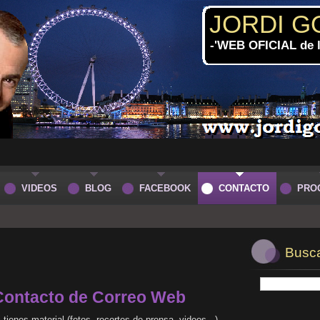
JORDI G
-'WEB OFICIAL de
VIDEOS
BLOG
FACEBOOK
CONTACTO
PRO
Buscar
Contacto de Correo Web
i tienes material (fotos, recortes de prensa, videos...)