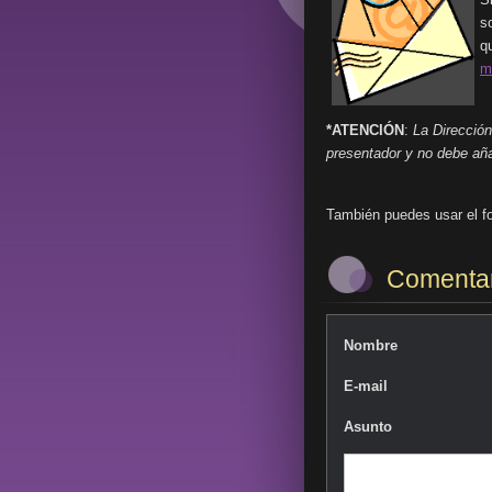
s
q
m
*ATENCIÓN
:
La Dirección 
presentador y no debe aña
También puedes usar el fo
Comentar
Nombre
E-mail
Asunto