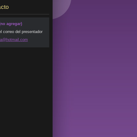
cto
(no agregar)
el correo del presentador
da@ho
tmail.co
m