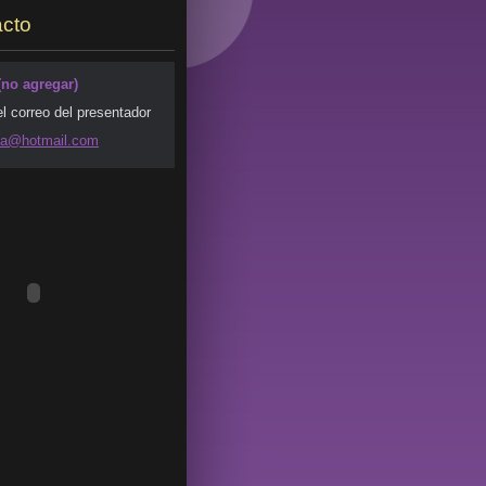
cto
(no agregar)
el correo del presentador
da@ho
tmail.co
m