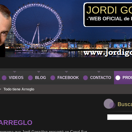
JORDI G
-'WEB OFICIAL de
VIDEOS
BLOG
FACEBOOK
CONTACTO
PRO
>
Todo tiene Arreglo
Buscar
 ARREGLO
l programa que Jordi González presentó en Canal Sur