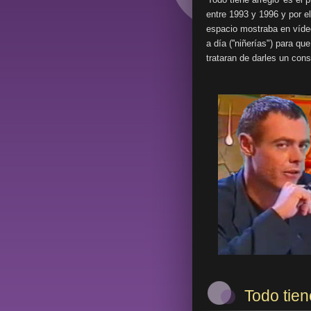
entre 1993 y 1996 y por e
espacio mostraba en víde
a día (''niñerías") para q
trataran de darles un cons
Todo tien