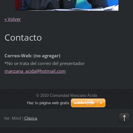
« Volver
Contacto
Correo-Web: (no agregar)
*No se trata del correo del presentador
manzana_
acida@ho
tmail.co
m
© 2010 Comunidad Manzana Ácida
Haz tu página web gratis
Ver:
Móvil
|
Clásica