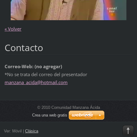
« Volver
Contacto
Correo-Web: (no agregar)
*No se trata del correo del presentador
manzana_
acida@ho
tmail.co
m
© 2010 Comunidad Manzana Ácida
Crea una web gratis
Ver:
Móvil
|
Clásica