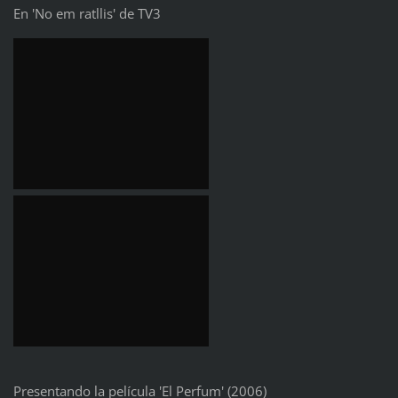
En 'No em ratllis' de TV3
Presentando la película 'El Perfum' (2006)