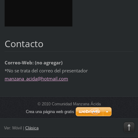
Contacto
Correo-Web: (no agregar)
*No se trata del correo del presentador
manzana_
acida@ho
tmail.co
m
© 2010 Comunidad Manzana Ácida
Crea una página web gratis
Ver:
Móvil
|
Clásica