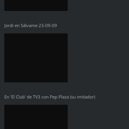
Jordi en Sálvame 23-09-09
En 'El Club' de TV3 con Pep Plaza (su imitador)