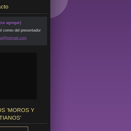
cto
(no agregar)
el correo del presentador
da@ho
tmail.co
m
S 'MOROS Y
TIANOS'