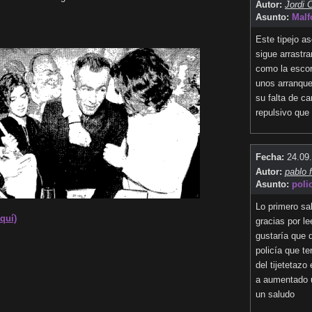
Autor:
Jordi 
Asunto:
Malf
Este tipejo a
sigue arrastra
como la escor
unos arranque
su falta de ca
repulsivo que
Fecha:
24.09
Autor:
pablo f
Asunto:
poli
Lo primero sa
aquí)
gracias por l
gustaría que 
policía que t
del tijetetazo
a aumentado 
un saludo