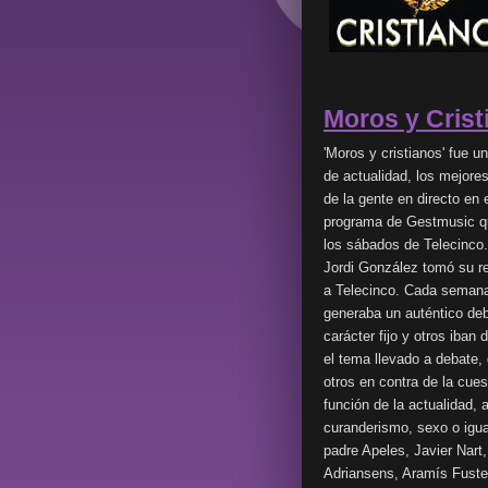
Moros y Crist
'Moros y cristianos' fue 
de actualidad, los mejores
de la gente en directo en 
programa de Gestmusic qu
los sábados de Telecinco.
Jordi González tomó su re
a Telecinco. Cada semana
generaba un auténtico deb
carácter fijo y otros iban
el tema llevado a debate,
otros en contra de la cue
función de la actualidad, 
curanderismo, sexo o igua
padre Apeles, Javier Nar
Adriansens, Aramís Fuster