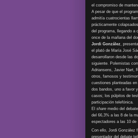
el compromiso de mantene
A pesar de que el progra
admitía cuatrocientas lla
prácticamente colapsados 
del programa, llegando a c
once de la mañana del do
Jordi González
, present
el plató de María José Sá
desarrollaron desde las d
siguiente. Polemistas c
Adriansens, Javier Nart,
otros, famosos y testimoni
cuestiones planteadas en 
dos bandos, uno a favor y 
casos; los púlpitos de te
participación telefónica.
El
share
medio del debate 
del 66,3% a las 8 de la m
espectadores a las 10 de 
Con ello, Jordi González 
presentador del debate tel