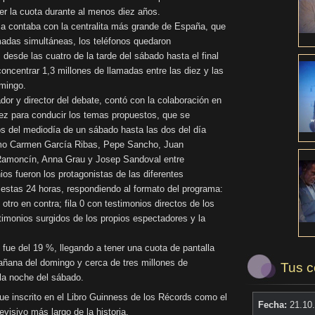
r la cuota durante al menos diez años.
ma contaba con la centralita más grande de España, que
madas simultáneas, los teléfonos quedaron
desde las cuatro de la tarde del sábado hasta el final
oncentrar 1,3 millones de llamadas entre las diez y las
mingo.
ador y director del debate, contó con la colaboración en
ez para conducir los temas propuestos, que se
os del mediodía de un sábado hasta las dos del día
omo Carmen García Ribas, Pepe Sancho, Juan
 Ramoncín, Anna Grau y Josep Sandoval entre
os fueron los protagonistas de las diferentes
estas 24 horas, respondiendo al formato del programa:
otro en contra; fila 0 con testimonios directos de los
stimonios surgidos de los propios espectadores y la
fue del 19 %, llegando a tener una cuota de pantalla
añana del domingo y cerca de tres millones de
Tus c
la noche del sábado.
fue inscrito en el Libro Guinness de los Récords como el
Fecha:
21.10
evisivo más largo de la historia.