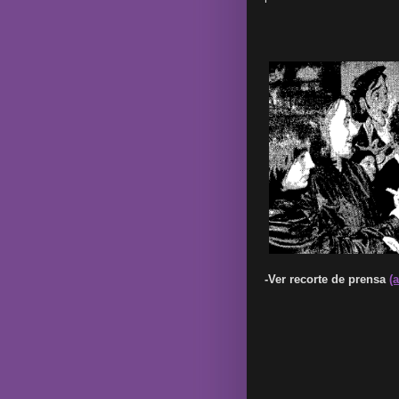
-Ver recorte de prensa
(