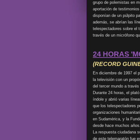
grupo de polemistas en m
aportación de testimonios
disponían de un púlpito pa
además, se abrían las líne
telespectadores sobre el t
través de un micrófono qu
24 HORAS 'M
(RECORD GUIN
En diciembre de 1997 el p
la televisión con un prop
del tercer mundo a través
Durante 24 horas, el plató
índole y abrió varias líne
que los telespectadores p
organizaciones humanitar
en Sudamérica, y la Fundac
desde hace muchos años
La respuesta ciudadana su
de este telemaratón fue e