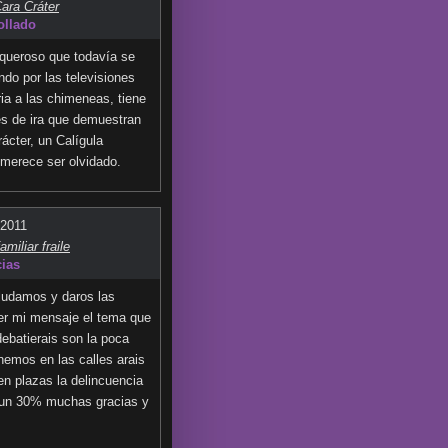
Cara Cráter
ollado
squeroso que todavía se
ndo por las televisiones
ia a las chimeneas, tiene
s de ira que demuestran
rácter, un Calígula
 merece ser olvidado.
.2011
amiliar fraile
cias
ludamos y daros las
eer mi mensaje el tema que
debatierais son la poca
enemos en las calles arais
 en plazas la delincuencia
un 30% muchas gracias y