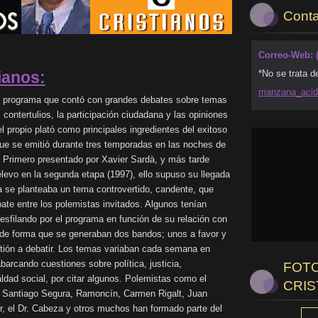
Conta
Correo-Web: 
ianos:
*No se trata d
manzana_
aci
un programa que contó con grandes debates sobre temas
 contertulios, la participación ciudadana y las opiniones
el propio plató como principales ingredientes del exitoso
e se emitió durante tres temporadas en las noches de
 Primero presentado por Xavier Sardà, y más tarde
levo en la segunda etapa (1997), ello supuso su llegada
 se planteaba un tema controvertido, candente, que
ate entre los polemistas invitados. Algunos tenían
 desfilando por el programa en función de su relación con
 de forma que se generaban dos bandos; unos a favor y
stión a debatir. Los temas variaban cada semana en
abarcando cuestiones sobre política, justicia,
FOTO
ldad social, por citar algunos. Polemistas como el
CRIS
t, Santiago Segura, Ramoncín, Carmen Rigalt, Juan
, el Dr. Cabeza y otros muchos han formado parte del