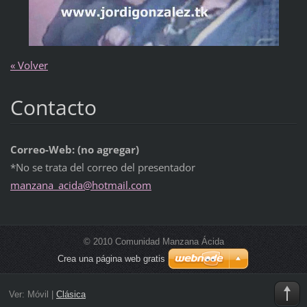
« Volver
Contacto
Correo-Web: (no agregar)
*No se trata del correo del presentador
manzana_
acida@ho
tmail.co
m
© 2010 Comunidad Manzana Ácida
Crea una página web gratis
Ver:
Móvil
|
Clásica