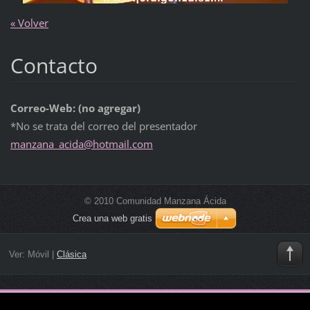
« Volver
Contacto
Correo-Web: (no agregar)
*No se trata del correo del presentador
manzana_
acida@ho
tmail.co
m
© 2010 Comunidad Manzana Ácida
Crea una web gratis
Ver:
Móvil
|
Clásica