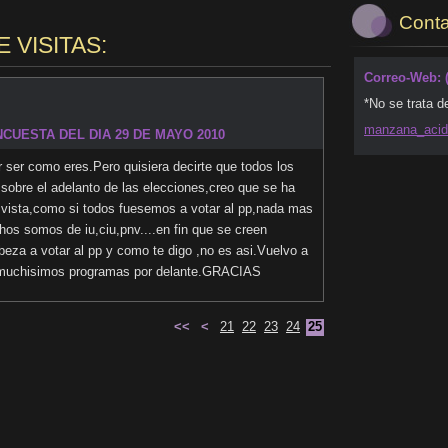
Conta
 VISITAS:
Correo-Web: 
*No se trata d
manzana_
aci
CUESTA DEL DIA 29 DE MAYO 2010
,por ser como eres.Pero quisiera decirte que todos los
sobre el adelanto de las elecciones,creo que se ha
e vista,como si todos fuesemos a votar al pp,nada mas
chos somos de iu,ciu,pnv....en fin que se creen
eza a votar al pp y como te digo ,no es asi.Vuelvo a
te muchisimos programas por delante.GRACIAS
<<
<
21
22
23
24
25