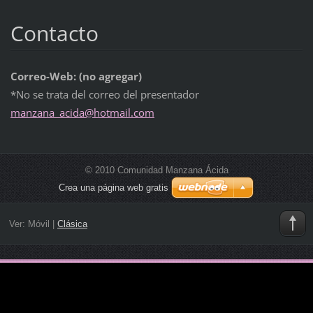
Contacto
Correo-Web: (no agregar)
*No se trata del correo del presentador
manzana_
acida@ho
tmail.co
m
© 2010 Comunidad Manzana Ácida
Crea una página web gratis
Ver:
Móvil
|
Clásica