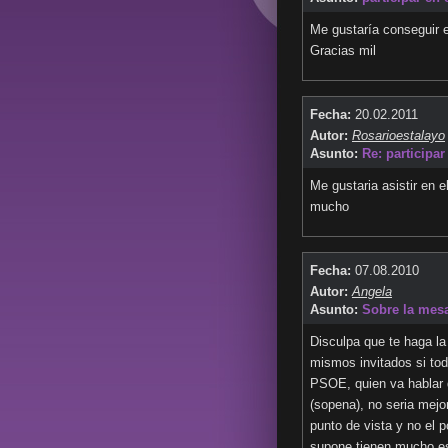
Me gustaría conseguir el
Gracias mil
Fecha:
20.02.2011
Autor:
Rosarioestalayo
Asunto:
Re: participar
Me gustaria asistir en 
mucho
Fecha:
07.08.2010
Autor:
Angela
Asunto:
Sobre la mesa
Disculpa que te haga la
mismos invitados si to
PSOE, quien va hablar d
(sopena), no seria mejo
punto de vista y no el p
supone tienen mucho est