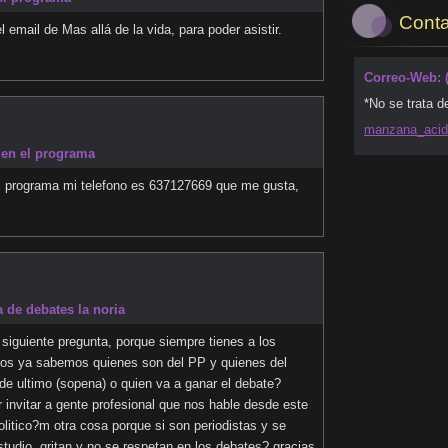
Conta
 email de Mas allá de la vida, para poder asistir.
Correo-Web: 
*No se trata d
manzana_
aci
 en el programa
el programa mi telefono es 637127669 que me gusta,
 de debates la noria
 siguiente pregunta, porque siempre tienes a los
dos ya sabemos quienes son del PP y quienes del
e ultimo (sopena) o quien va a ganar el debate?
r invitar a gente profesional que nos hable desde este
olitico?m otra cosa porque si son periodistas y se
udio, gritan y no se respetan en los debates? gracias