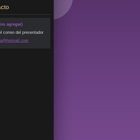
cto
(no agregar)
el correo del presentador
da@ho
tmail.co
m