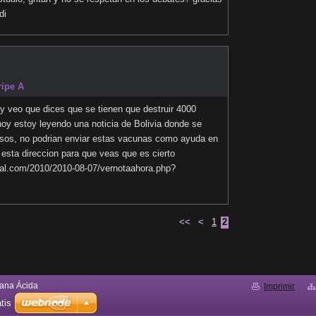
di
ipe A
 y veo que dices que se tienen que destruir 4000
hoy estoy leyendo una noticia de Bolivia donde se
sos, no podrian enviar estas vacunas como ayuda en
a esta direccion para que veas que es cierto
ital.com/2010/2010-08-07/vernotaahora.php?
<<
<
1
2
ana Ácida
Imprimir
tis