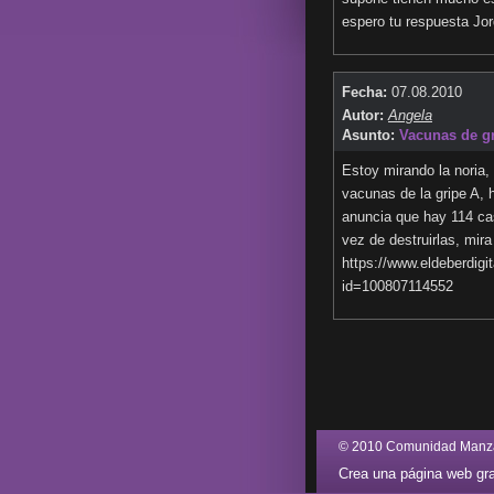
espero tu respuesta Jor
Fecha:
07.08.2010
Autor:
Angela
Asunto:
Vacunas de gr
Estoy mirando la noria,
vacunas de la gripe A, 
anuncia que hay 114 ca
vez de destruirlas, mir
https://www.eldeberdig
id=100807114552
© 2010 Comunidad Manz
Crea una página web gra