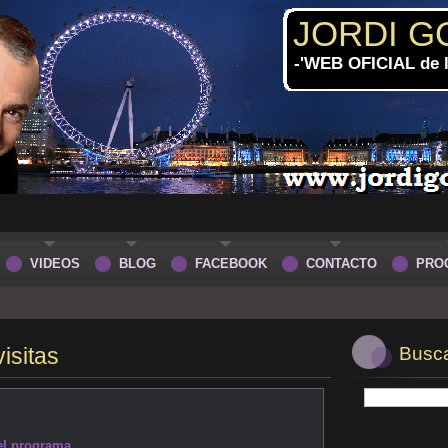
JORDI G
-'WEB OFICIAL de
VIDEOS
BLOG
FACEBOOK
CONTACTO
PRO
visitas
Buscar
 el programa