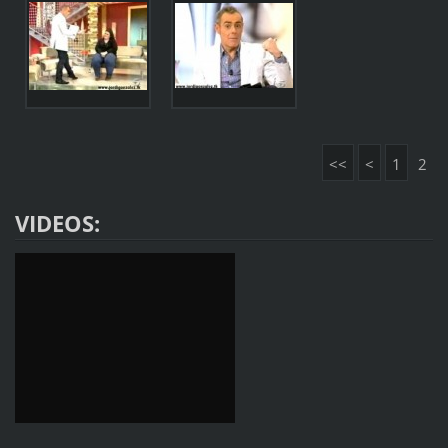
<<
<
1
2
VIDEOS: