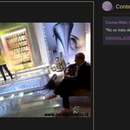
Conta
Correo-Web: 
*No se trata d
manzana_
aci