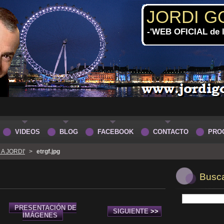
JORDI G
-'WEB OFICIAL de
VIDEOS
BLOG
FACEBOOK
CONTACTO
PRO
A JORDI'
>
etrgf.jpg
Buscar
PRESENTACIÓN DE
SIGUIENTE
>>
IMÁGENES