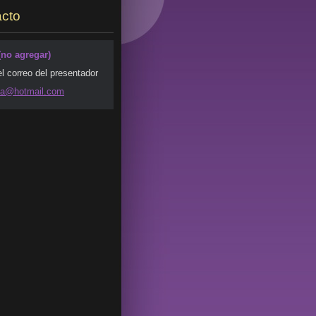
cto
(no agregar)
el correo del presentador
da@ho
tmail.co
m