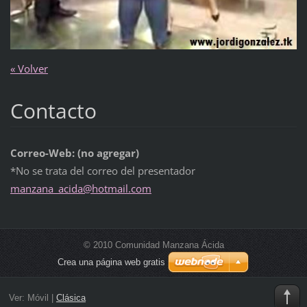
« Volver
Contacto
Correo-Web: (no agregar)
*No se trata del correo del presentador
manzana_
acida@ho
tmail.co
m
© 2010 Comunidad Manzana Ácida
Crea una página web gratis
Ver:
Móvil
|
Clásica