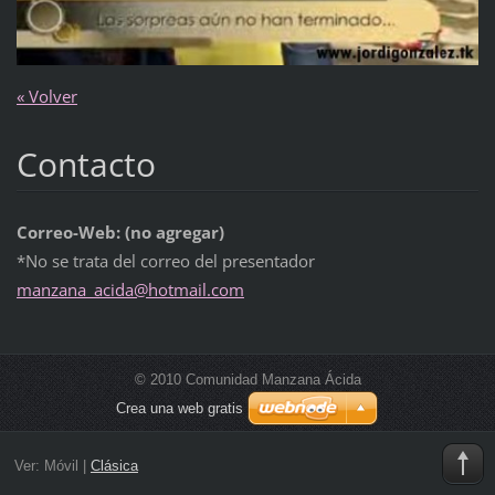
« Volver
Contacto
Correo-Web: (no agregar)
*No se trata del correo del presentador
manzana_
acida@ho
tmail.co
m
© 2010 Comunidad Manzana Ácida
Crea una web gratis
Ver:
Móvil
|
Clásica