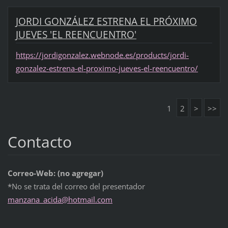
JORDI GONZÁLEZ ESTRENA EL PRÓXIMO
JUEVES 'EL REENCUENTRO'
https://jordigonzalez.webnode.es/products/jordi-
gonzalez-estrena-el-proximo-jueves-el-reencuentro/
1
2
>
>>
Contacto
Correo-Web: (no agregar)
*No se trata del correo del presentador
manzana_
acida@ho
tmail.co
m