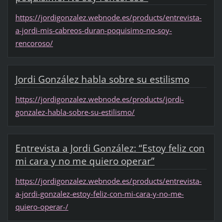
https://jordigonzalez.webnode.es/products/entrevista-
a-jordi-mis-cabreos-duran-poquisimo-no-soy-
rencoroso/
Jordi González habla sobre su estilismo
https://jordigonzalez.webnode.es/products/jordi-
gonzalez-habla-sobre-su-estilismo/
Entrevista a Jordi González: “Estoy feliz con
mi cara y no me quiero operar”
https://jordigonzalez.webnode.es/products/entrevista-
a-jordi-gonzalez-estoy-feliz-con-mi-cara-y-no-me-
quiero-operar-/