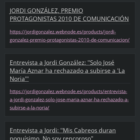
JORDI GONZÁLEZ, PREMIO
PROTAGONISTAS 2010 DE COMUNICACIÓN
https://jordigonzalez.webnode.es/products/jordi-
gonzalez-premio-protagonistas-2010-de-comunicacion/
Entrevista a Jordi González: ''Solo José
María Aznar ha rechazado a subirse a 'La
Noria'''
https://jordigonzalez.webnode.es/products/entrevista-
a-jordi-gonzalez-solo-jose-maria-aznar-ha-rechazado-a-
subirse-a-la-noria/
Entrevista a Jordi: ''Mis Cabreos duran
poquísimo. No soy rencoroso"