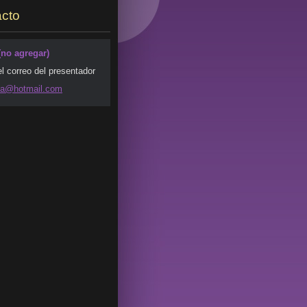
cto
(no agregar)
el correo del presentador
da@ho
tmail.co
m