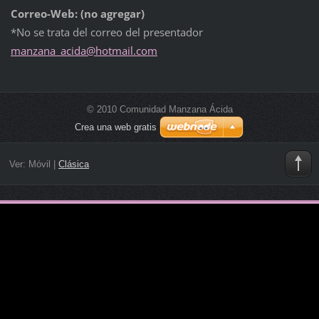
Correo-Web: (no agregar)
*No se trata del correo del presentador
manzana_
acida@ho
tmail.co
m
© 2010 Comunidad Manzana Ácida
Crea una web gratis
Ver:
Móvil
|
Clásica