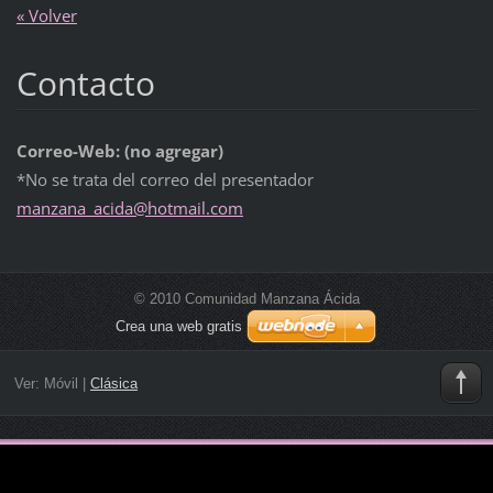
« Volver
Contacto
Correo-Web: (no agregar)
*No se trata del correo del presentador
manzana_
acida@ho
tmail.co
m
© 2010 Comunidad Manzana Ácida
Crea una web gratis
Ver:
Móvil
|
Clásica