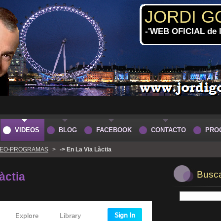
JORDI G
-'WEB OFICIAL de
VIDEOS
BLOG
FACEBOOK
CONTACTO
PRO
DEO-PROGRAMAS
>
-> En La Via Làctia
Buscar
àctia