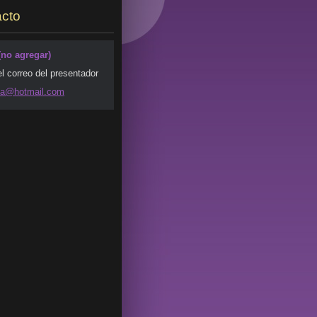
cto
(no agregar)
el correo del presentador
da@ho
tmail.co
m