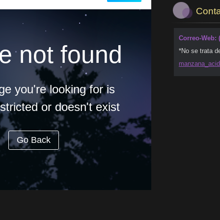
Conta
Correo-Web: 
*No se trata d
manzana_
aci