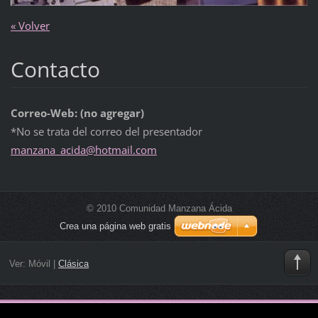
« Volver
Contacto
Correo-Web: (no agregar)
*No se trata del correo del presentador
manzana_
acida@ho
tmail.co
m
© 2010 Comunidad Manzana Ácida
Crea una página web gratis
Ver:
Móvil
|
Clásica