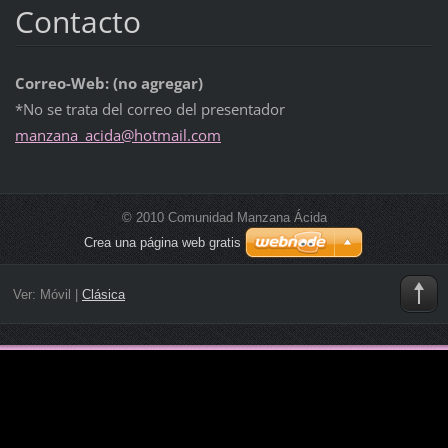
Contacto
Correo-Web: (no agregar)
*No se trata del correo del presentador
manzana_
acida@ho
tmail.co
m
© 2010 Comunidad Manzana Ácida
Crea una página web gratis
Ver:
Móvil
|
Clásica