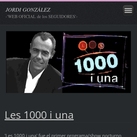
JORDI GONZÁLEZ
-'WEB OFICIAL de los SEGUIDORES'-
Les 1000 i una
'Les 1000 i una' fue el primer programa/show nocturno