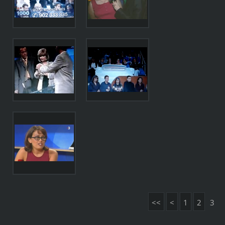
<<
<
1
2
3