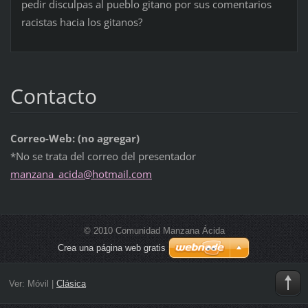
pedir disculpas al pueblo gitano por sus comentarios
racistas hacia los gitanos?
Contacto
Correo-Web: (no agregar)
*No se trata del correo del presentador
manzana_
acida@ho
tmail.co
m
© 2010 Comunidad Manzana Ácida
Crea una página web gratis
Ver:
Móvil
|
Clásica