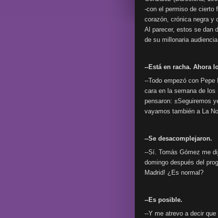
-con el permiso de cierto 
corazón, crónica negra y 
Al parecer, estos se dan d
de su millonaria audiencia
--Está en racha. Ahora l
--Todo empezó con Pepe B
cara en la semana de los 
pensaron: ±Seguiremos ye
vayamos también a La Nor
--Se desacomplejaron.
--Sí. Tomás Gómez me dijo 
domingo después del progr
Madrid! ¿Es normal?
--Es posible.
--Y me atrevo a decir que