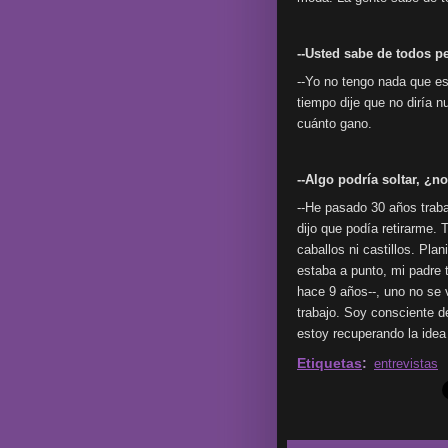
--Usted sabe de todos p
--Yo no tengo nada que e
tiempo dije que no diría 
cuánto gano.
--Algo podría soltar, ¿n
--He pasado 30 años traba
dijo que podía retirarme.
caballos ni castillos. Pl
estaba a punto, mi padre 
hace 9 años--, uno no se v
trabajo. Soy consciente d
estoy recuperando la idea 
Etiquetas
:
entrevistas