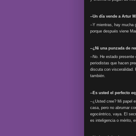
--Un día vende a Artur M
--Y mientras, hay mucha ge
porque después viene Mar
--¿Ni una punzada de r
--No. He estado presente
periodistas que hacen pre
discuta con visceralidad.
también.
--Es usted el perfecto equ
--¿Usted cree? Mi papel es
casa, pero no abrumar con
egocéntrico, vaya. El secr
es inteligencia o mérito, e