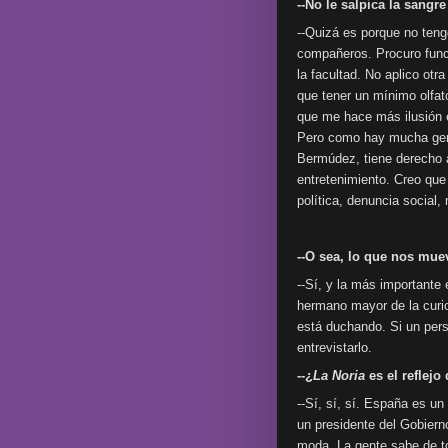
--No le salpica la sangre 
--Quizá es porque no ten
compañeros. Procuro func
la facultad. No aplico otr
que tener un mínimo olfato
que me hace más ilusión 
Pero como hay mucha gente
Bermúdez, tiene derecho 
entretenimiento. Creo que 
política, denuncia social,
--O sea, lo que nos mue
--Sí, y la más importante
hermano mayor de la curio
está duchando. Si un pers
entrevistarlo.
--¿
La Noria
es el reflejo
--Sí, sí, sí. España es u
un presidente del Gobierno
moda. La gente sabe de to