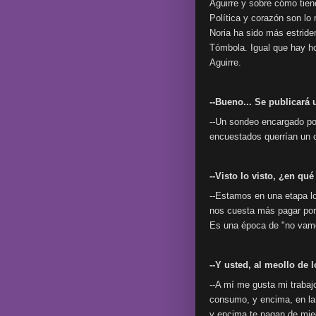
Aguirre y sobre cómo tien
Política y corazón son lo
Noria ha sido más estrid
Tómbola. Igual que hay h
Aguirre.
--Bueno... Se publicará
--Un sondeo encargado po
encuestados querrían un c
--Visto lo visto, ¿en q
--Estamos en una etapa lo
nos cuesta más pagar por 
Es una época de "no vamo
--Y usted, al meollo de 
--A mí me gusta mi trabaj
consumo, y encima, en la
y encima te pagan de mie