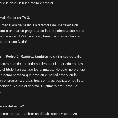
ue le dará un buen rédito electoral.
mal rédito en TV-3.
 meó fuera de tiesto. La directora de una televisión
barro a criticar un programa de la competencia que no es
que hacen en TV-3. Si acaso, tenemos más audiencia.
 tener una Noria!.
... Pedro J. Ramírez también le da jarabe de palo.
menzó cuando su diario publicó aquella portada con las
 y el título Han ganado los animales. No solo me ofendió
én como persona que cree en el periodismo y en la
 el programa y a las tres semanas publicaron su lista
diados. Yo era el décimo. El primero era Carod; la
.
erso del éxito?
do más ahora. Plantear un debate sobre Esperanza