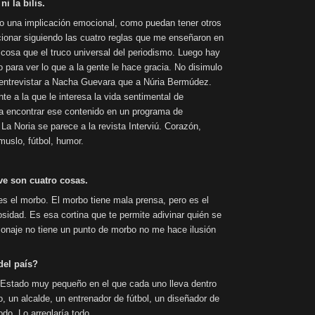
ni la bilis.
go una implicación emocional, como puedan tener otros
ionar siguiendo las cuatro reglas que me enseñaron en
a cosa que el truco universal del periodismo. Luego hay
 para ver lo que a la gente le hace gracia. No disimulo
entrevistar a Nacha Guevara que a Núria Bermúdez.
 a la que le interesa la vida sentimental de
a encontrar ese contenido en un programa de
La Noria se parece a la revista Interviú. Corazón,
 muslo, fútbol, humor.
ve son cuatro cosas.
 es el morbo. El morbo tiene mala prensa, pero es el
sidad. Es esa cortina que te permite adivinar quién se
onaje no tiene un punto de morbo no me hace ilusión
 del país?
n Estado muy pequeño en el que cada uno lleva dentro
, un alcalde, un entrenador de fútbol, un diseñador de
do. Lo arreglaría todo.