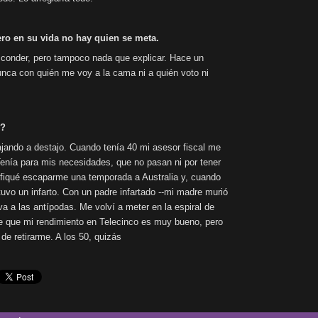
ero en su vida no hay quien se meta.
sconder, pero tampoco nada que explicar. Hace un
nunca con quién me voy a la cama ni a quién voto ni
o?
jando a destajo. Cuando tenía 40 mi asesor fiscal me
 Tenía para mis necesidades, que no pasan ni por tener
anifiqué escaparme una temporada a Australia y, cuando
tuvo un infarto. Con un padre infartado --mi madre murió
a a las antípodas. Me volví a meter en la espiral de
e que mi rendimiento en Telecinco es muy bueno, pero
de retirarme. A los 50, quizás