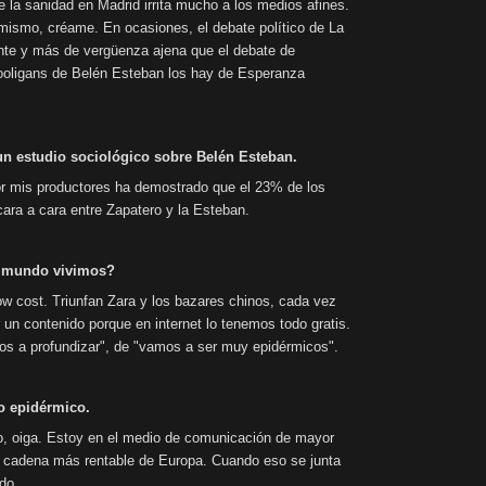
e la sanidad en Madrid irrita mucho a los medios afines.
 mismo, créame. En ocasiones, el debate político de La
ente y más de vergüenza ajena que el debate de
ooligans de Belén Esteban los hay de Esperanza
 un estudio sociológico sobre Belén Esteban.
r mis productores ha demostrado que el 23% de los
ara a cara entre Zapatero y la Esteban.
ué mundo vivimos?
w cost. Triunfan Zara y los bazares chinos, cada vez
un contenido porque en internet lo tenemos todo gratis.
s a profundizar", de "vamos a ser muy epidérmicos".
lo epidérmico.
o, oiga. Estoy en el medio de comunicación de mayor
 cadena más rentable de Europa. Cuando eso se junta
do...