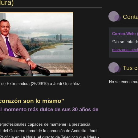
ura)
Conta
Correo-Web: 
*No se trata d
manzana_
aci
Tus c
No se encontrar
o de Extremadura (26/09/10) a Jordi González:
l corazón son lo mismo"
 el momento más dulce de sus 30 años de
l
erprofesionales capaces de mantener la prestancia
cit del Gobierno como de la comunión de Andreíta. Jordi
 oficia en La Noria, el directo de Telecinco que lidera -