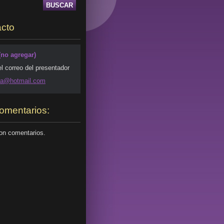
cto
(no agregar)
el correo del presentador
da@ho
tmail.co
m
omentarios:
on comentarios.