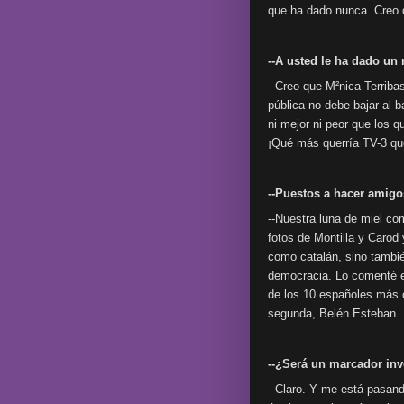
que ha dado nunca. Creo q
--A usted le ha dado un 
--Creo que M²nica Terribas
pública no debe bajar al 
ni mejor ni peor que los 
¡Qué más querría TV-3 que
--Puestos a hacer amigos
--Nuestra luna de miel co
fotos de Montilla y Carod
como catalán, sino tambi
democracia. Lo comenté en
de los 10 españoles más o
segunda, Belén Esteban..
--¿Será un marcador inv
--Claro. Y me está pasan