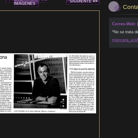
SIGUIENTE
>>
IMÁGENES
Conta
Correo-Web: 
*No se trata d
manzana_
aci