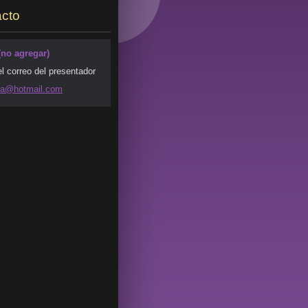
cto
(no agregar)
el correo del presentador
da@ho
tmail.co
m