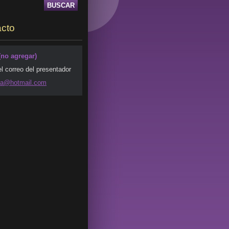
cto
(no agregar)
el correo del presentador
da@ho
tmail.co
m