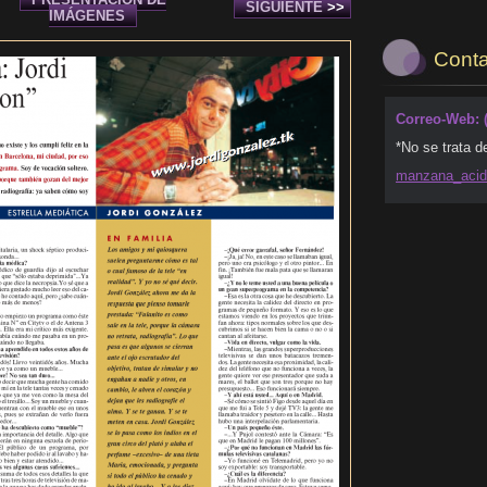
SIGUIENTE
>>
IMÁGENES
Conta
Correo-Web: 
*No se trata d
manzana_
aci