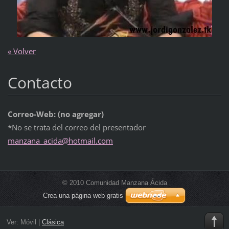
« Volver
Contacto
Correo-Web: (no agregar)
*No se trata del correo del presentador
manzana_
acida@ho
tmail.co
m
© 2010 Comunidad Manzana Ácida
Crea una página web gratis
Ver:
Móvil
|
Clásica