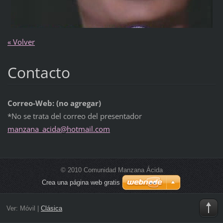
« Volver
Contacto
Correo-Web: (no agregar)
*No se trata del correo del presentador
manzana_
acida@ho
tmail.co
m
© 2010 Comunidad Manzana Ácida
Crea una página web gratis
Ver:
Móvil
|
Clásica