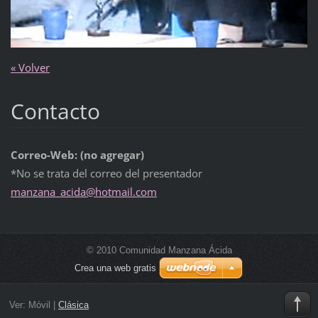
« Volver
Contacto
Correo-Web: (no agregar)
*No se trata del correo del presentador
manzana_
acida@ho
tmail.co
m
© 2010 Comunidad Manzana Ácida
Crea una web gratis
Ver:
Móvil
|
Clásica