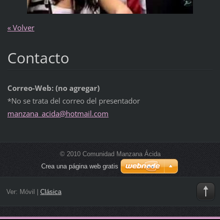
« Volver
Contacto
Correo-Web: (no agregar)
*No se trata del correo del presentador
manzana_
acida@ho
tmail.co
m
© 2010 Comunidad Manzana Ácida
Crea una página web gratis
Ver:
Móvil
|
Clásica