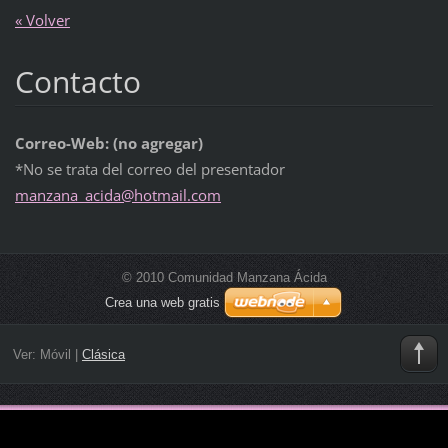
« Volver
Contacto
Correo-Web: (no agregar)
*No se trata del correo del presentador
manzana_
acida@ho
tmail.co
m
© 2010 Comunidad Manzana Ácida
Crea una web gratis
Ver:
Móvil
|
Clásica